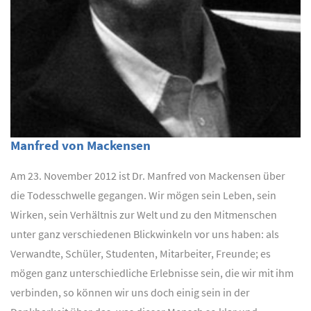
Manfred von Mackensen
Am 23. November 2012 ist Dr. Manfred von Mackensen über
die Todesschwelle gegangen. Wir mögen sein Leben, sein
Wirken, sein Verhältnis zur Welt und zu den Mitmenschen
unter ganz verschiedenen Blickwinkeln vor uns haben: als
Verwandte, Schüler, Studenten, Mitarbeiter, Freunde; es
mögen ganz unterschiedliche Erlebnisse sein, die wir mit ihm
verbinden, so können wir uns doch einig sein in der