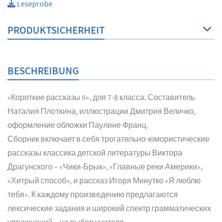
Leseprobe
PRODUKTSICHERHEIT
BESCHREIBUNG
«Короткие рассказы II», для 7-8 класса. Составитель
Наталия Плоткина, иллюстрации Дмитрия Величко,
оформление обложки Паулине Франц.
Сборник включает в себя трогательно-юмористические
рассказы классика детской литературы Виктора
Драгунского – «Чики-Брык», «Главные реки Америки»,
«Хитрый способ», и рассказ Игоря Минутко «Я люблю
тебя». К каждому произведению предлагаются
лексические задания и широкий спектр грамматических
упражнений – на выбор учителя.