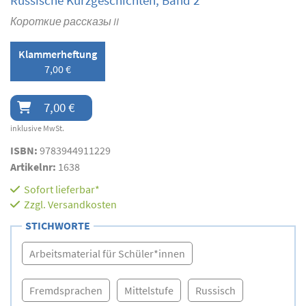
Russische Kurzgeschichten, Band 2
Короткие рассказы II
Klammerheftung
7,00 €
7,00 €
inklusive MwSt.
ISBN:
9783944911229
Artikelnr:
1638
Sofort lieferbar*
Zzgl.
Versandkosten
STICHWORTE
Arbeitsmaterial für Schüler*innen
Fremdsprachen
Mittelstufe
Russisch