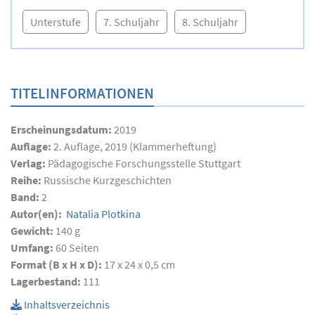
Unterstufe
7. Schuljahr
8. Schuljahr
TITELINFORMATIONEN
Erscheinungsdatum:
2019
Auflage:
2. Auflage, 2019 (Klammerheftung)
Verlag:
Pädagogische Forschungsstelle Stuttgart
Reihe:
Russische Kurzgeschichten
Band:
2
Autor(en):
Natalia Plotkina
Gewicht:
140 g
Umfang:
60
Seiten
Format (B x H x D):
17 x 24 x 0,5 cm
Lagerbestand:
111
Inhaltsverzeichnis