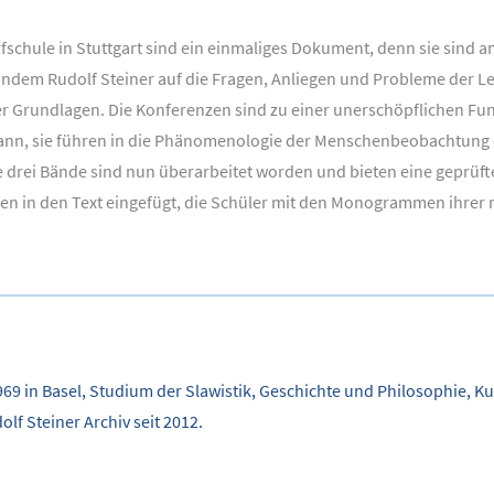
schule in Stuttgart sind ein einmaliges Dokument, denn sie sind am
ndem Rudolf Steiner auf die Fragen, Anliegen und Probleme der Leh
 der Grundlagen. Die Konferenzen sind zu einer unerschöpflichen F
kann, sie führen in die Phänomenologie der Menschenbeobachtung e
rei Bände sind nun überarbeitet worden und bieten eine geprüfte 
men in den Text eingefügt, die Schüler mit den Monogrammen ihrer 
969 in Basel, Studium der Slawistik, Geschichte und Philosophie, 
f Steiner Archiv seit 2012.