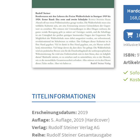
Hardc
168,
1
inklusive 
ISBN:
9
Artikel
Sofor
Kost
TITELINFORMATIONEN
Erscheinungsdatum:
2019
Auflage:
5. Auflage, 2019 (Hardcover)
Verlag:
Rudolf Steiner Verlag AG
Reihe:
Rudolf Steiner Gesamtausgabe