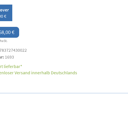
over
00 €
68,00 €
MwSt.
783727430022
nr:
1693
t lieferbar*
enloser Versand innerhalb Deutschlands