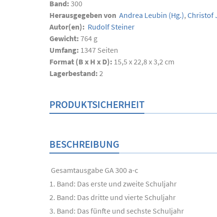
Band:
300
Herausgegeben von
Andrea Leubin
(Hg.)
,
Christof 
Autor(en):
Rudolf Steiner
Gewicht:
764 g
Umfang:
1347
Seiten
Format (B x H x D):
15,5 x 22,8 x 3,2 cm
Lagerbestand:
2
PRODUKTSICHERHEIT
BESCHREIBUNG
Gesamtausgabe GA 300 a-c
1. Band: Das erste und zweite Schuljahr
2. Band: Das dritte und vierte Schuljahr
3. Band: Das fünfte und sechste Schuljahr