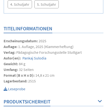
4. Schuljahr
5. Schuljahr
TITELINFORMATIONEN
Erscheinungsdatum:
2025
Auflage:
1. Auflage, 2025 (Klammerheftung)
Verlag:
Pädagogische Forschungsstelle Stuttgart
Autor(en):
Pankaj Sulodia
Gewicht:
84 g
Umfang:
32
Seiten
Format (B x H x D):
14,8 x 21 cm
Lagerbestand:
2515
Leseprobe
PRODUKTSICHERHEIT