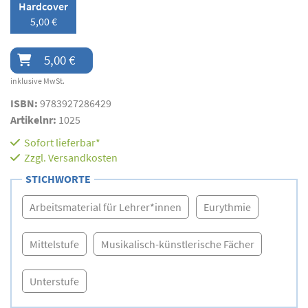
Hardcover
5,00 €
5,00 €
inklusive MwSt.
ISBN:
9783927286429
Artikelnr:
1025
Sofort lieferbar*
Zzgl.
Versandkosten
STICHWORTE
Arbeitsmaterial für Lehrer*innen
Eurythmie
Mittelstufe
Musikalisch-künstlerische Fächer
Unterstufe