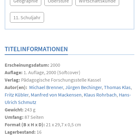
Geographie
Oberstufe
Wirtschaftskunde
11. Schuljahr
TITELINFORMATIONEN
Erscheinungsdatum:
2000
Auflage:
1. Auflage, 2000 (Softcover)
Verlag:
Pädagogische Forschungsstelle Kassel
Autor(en):
Michael Brenner
,
Jürgen Bechinger
,
Thomas Klas
,
Fritz Kübler
,
Manfred von Mackensen
,
Klaus Rohrbach
,
Hans-
Ulrich Schmutz
Gewicht:
243 g
Umfang:
87
Seiten
Format (B x H x D):
21 x 29,7 x 0,5 cm
Lagerbestand:
16