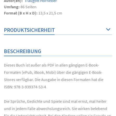
Autor(en):
Traugott Horneber
Umfang:
86
Seiten
Format (B x H x D):
13,5 x 21,5 cm
PRODUKTSICHERHEIT
BESCHREIBUNG
Dieses Buch ist außer als PDF in allen gängigen E-Book-
Formaten (ePub, iBook, Mobi) über die gängigen E-Book-
Stores verfügbar. Die Ausgabe in diesen Formaten hat die
ISBN: 978-3-939374-53-4
Die Sprüche, Gedichte und Spiele sind mal ernst, mal heiter
und in jedem Falle abwechslungsreich. Sie wirken belebend
für die Unterrichtsarbeit. Bei den Kindern sollen sie Freude an