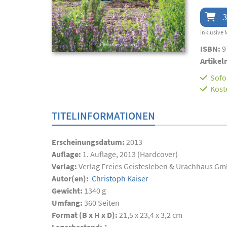
3
inklusive 
ISBN:
9
Artikel
Sofor
Kost
TITELINFORMATIONEN
Erscheinungsdatum:
2013
Auflage:
1. Auflage, 2013 (Hardcover)
Verlag:
Verlag Freies Geistesleben & Urachhaus G
Autor(en):
Christoph Kaiser
Gewicht:
1340 g
Umfang:
360
Seiten
Format (B x H x D):
21,5 x 23,4 x 3,2 cm