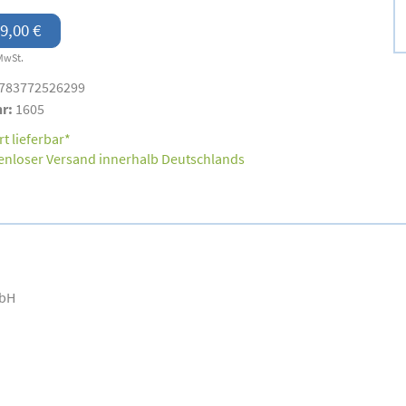
9,00 €
MwSt.
783772526299
nr:
1605
t lieferbar*
enloser Versand innerhalb Deutschlands
mbH