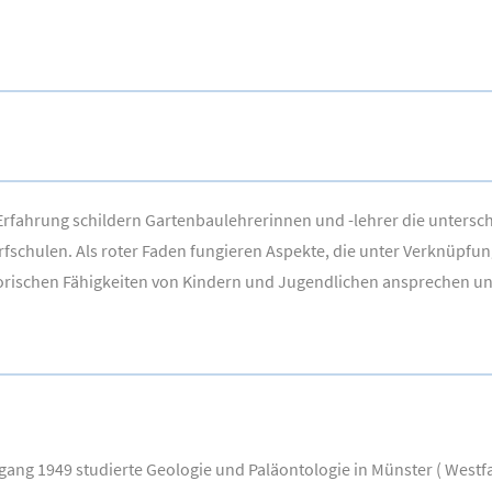
r Erfahrung schildern Gartenbaulehrerinnen und -lehrer die untersc
fschulen. Als roter Faden fungieren Aspekte, die unter Verknüpfu
orischen Fähigkeiten von Kindern und Jugendlichen ansprechen un
gang 1949 studierte Geologie und Paläontologie in Münster ( Westf