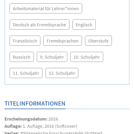
Arbeitsmaterial für Lehrer*innen
Deutsch als Fremdsprache
Englisch
Französisch
Fremdsprachen
Oberstufe
Russisch
9. Schuljahr
10. Schuljahr
11. Schuljahr
12. Schuljahr
TITELINFORMATIONEN
Erscheinungsdatum:
2016
Auflage:
1. Auflage, 2016 (Softcover)
Verlag:
Pädagogische Forschungsstelle Stuttgart