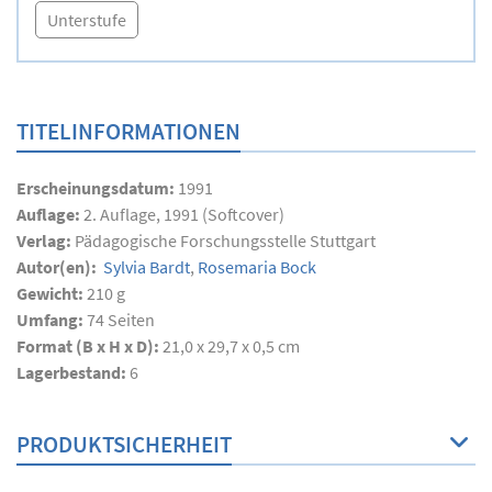
Unterstufe
TITELINFORMATIONEN
Erscheinungsdatum:
1991
Auflage:
2. Auflage, 1991 (Softcover)
Verlag:
Pädagogische Forschungsstelle Stuttgart
Autor(en):
Sylvia Bardt
,
Rosemaria Bock
Gewicht:
210 g
Umfang:
74
Seiten
Format (B x H x D):
21,0 x 29,7 x 0,5 cm
Lagerbestand:
6
PRODUKTSICHERHEIT