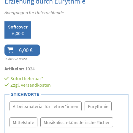
Erziehung durch Eurythmie
Anregungen für Unterrichtende
Softcover
6,00 €
6,00 €
inklusive MwSt.
Artikelnr:
1024
Sofort lieferbar*
Zzgl.
Versandkosten
STICHWORTE
Arbeitsmaterial für Lehrer*innen
Eurythmie
Mittelstufe
Musikalisch-künstlerische Fächer