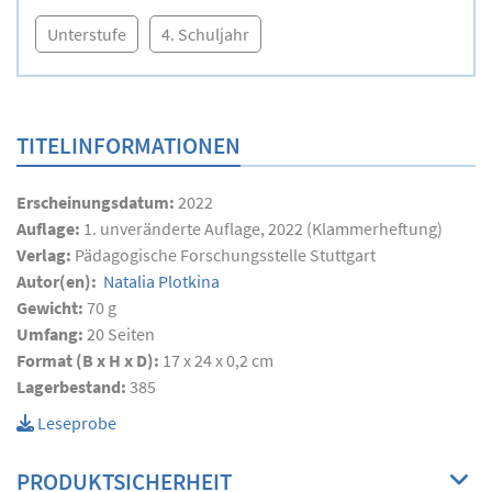
Unterstufe
4. Schuljahr
TITELINFORMATIONEN
Erscheinungsdatum:
2022
Auflage:
1. unveränderte Auflage, 2022 (Klammerheftung)
Verlag:
Pädagogische Forschungsstelle Stuttgart
Autor(en):
Natalia Plotkina
Gewicht:
70 g
Umfang:
20
Seiten
Format (B x H x D):
17 x 24 x 0,2 cm
Lagerbestand:
385
Leseprobe
PRODUKTSICHERHEIT