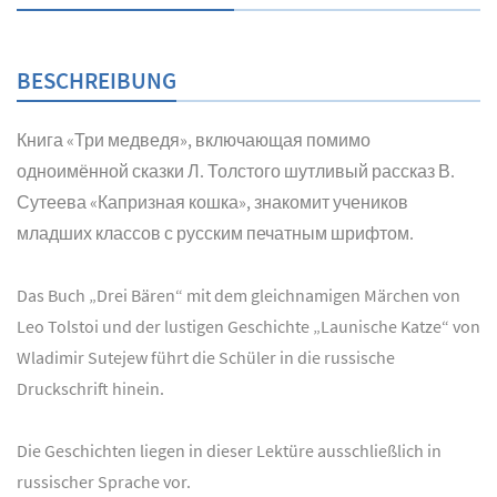
BESCHREIBUNG
Книга «Три медведя», включающая помимо
одноимённой сказки Л. Толстого шутливый рассказ В.
Сутеева «Капризная кошка», знакомит учеников
младших классов с русским печатным шрифтом.
Das Buch „Drei Bären“ mit dem gleichnamigen Märchen von
Leo Tolstoi und der lustigen Geschichte „Launische Katze“ von
Wladimir Sutejew führt die Schüler in die russische
Druckschrift hinein.
Die Geschichten liegen in dieser Lektüre ausschließlich in
russischer Sprache vor.