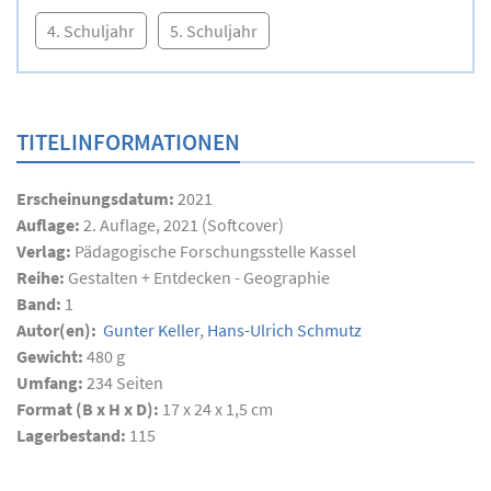
4. Schuljahr
5. Schuljahr
TITELINFORMATIONEN
Erscheinungsdatum:
2021
Auflage:
2. Auflage, 2021 (Softcover)
Verlag:
Pädagogische Forschungsstelle Kassel
Reihe:
Gestalten + Entdecken - Geographie
Band:
1
Autor(en):
Gunter Keller
,
Hans-Ulrich Schmutz
Gewicht:
480 g
Umfang:
234
Seiten
Format (B x H x D):
17 x 24 x 1,5 cm
Lagerbestand:
115