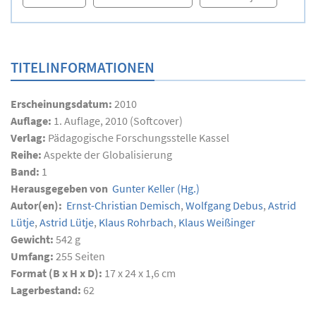
TITELINFORMATIONEN
Erscheinungsdatum:
2010
Auflage:
1. Auflage, 2010 (Softcover)
Verlag:
Pädagogische Forschungsstelle Kassel
Reihe:
Aspekte der Globalisierung
Band:
1
Herausgegeben von
Gunter Keller
(Hg.)
Autor(en):
Ernst-Christian Demisch
,
Wolfgang Debus
,
Astrid
Lütje
,
Astrid Lütje
,
Klaus Rohrbach
,
Klaus Weißinger
Gewicht:
542 g
Umfang:
255
Seiten
Format (B x H x D):
17 x 24 x 1,6 cm
Lagerbestand:
62