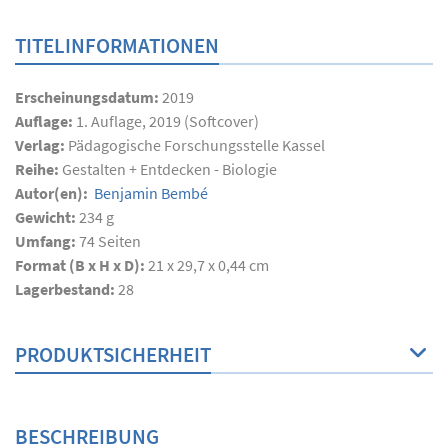
TITELINFORMATIONEN
Erscheinungsdatum:
2019
Auflage:
1. Auflage, 2019 (Softcover)
Verlag:
Pädagogische Forschungsstelle Kassel
Reihe:
Gestalten + Entdecken - Biologie
Autor(en):
Benjamin Bembé
Gewicht:
234 g
Umfang:
74
Seiten
Format (B x H x D):
21 x 29,7 x 0,44 cm
Lagerbestand:
28
PRODUKTSICHERHEIT
BESCHREIBUNG