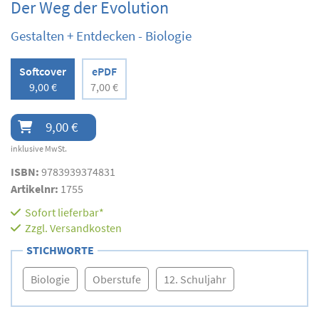
Der Weg der Evolution
Gestalten + Entdecken - Biologie
Softcover
ePDF
9,00 €
7,00 €
9,00 €
inklusive MwSt.
ISBN:
9783939374831
Artikelnr:
1755
Sofort lieferbar*
Zzgl.
Versandkosten
STICHWORTE
Biologie
Oberstufe
12. Schuljahr