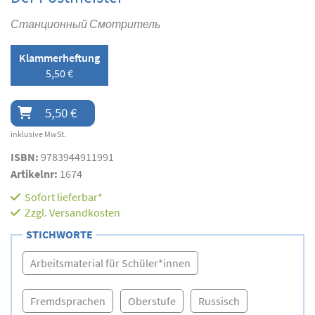
Станционный Смотритель
Klammerheftung
5,50 €
5,50 €
inklusive MwSt.
ISBN:
9783944911991
Artikelnr:
1674
Sofort lieferbar*
Zzgl.
Versandkosten
STICHWORTE
Arbeitsmaterial für Schüler*innen
Fremdsprachen
Oberstufe
Russisch