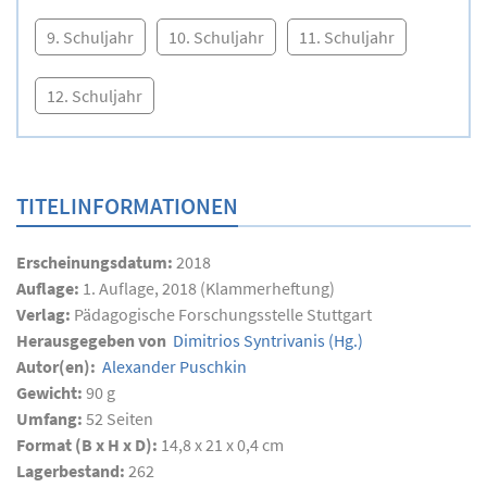
9. Schuljahr
10. Schuljahr
11. Schuljahr
12. Schuljahr
TITELINFORMATIONEN
Erscheinungsdatum:
2018
Auflage:
1. Auflage, 2018 (Klammerheftung)
Verlag:
Pädagogische Forschungsstelle Stuttgart
Herausgegeben von
Dimitrios Syntrivanis
(Hg.)
Autor(en):
Alexander Puschkin
Gewicht:
90 g
Umfang:
52
Seiten
Format (B x H x D):
14,8 x 21 x 0,4 cm
Lagerbestand:
262