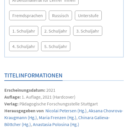
Arbeitsmaterial für Lehrer*innen
Fremdsprachen
Russisch
Unterstufe
1. Schuljahr
2. Schuljahr
3. Schuljahr
4. Schuljahr
5. Schuljahr
TITELINFORMATIONEN
Erscheinungsdatum:
2021
Auflage:
1. Auflage, 2021 (Hardcover)
Verlag:
Pädagogische Forschungsstelle Stuttgart
Herausgegeben von
Nicolai Petersen
(Hg.)
,
Aksana Chovrova-
Kraugmann
(Hg.)
,
Maria Frenzen
(Hg.)
,
Chinara Galieva-
Böttcher
(Hg.)
,
Anastasia Polosina
(Hg.)