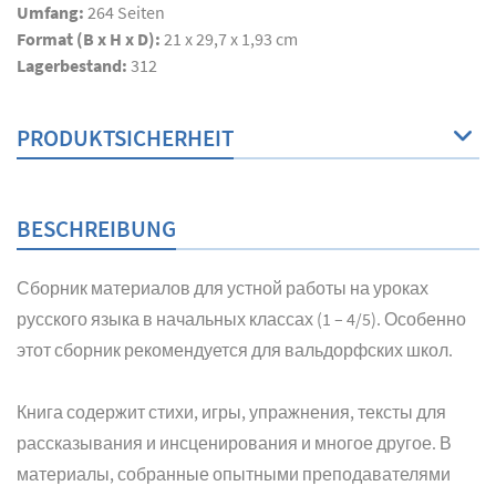
Umfang:
264
Seiten
Format (B x H x D):
21 x 29,7 x 1,93 cm
Lagerbestand:
312
PRODUKTSICHERHEIT
BESCHREIBUNG
Сборник материалов для устной работы на уроках
русского языка в начальных классах (1 – 4/5). Особенно
этот сборник рекомендуется для вальдорфских школ.
Книга содержит стихи, игры, упражнения, тексты для
рассказывания и инсценирования и многое другое. В
материалы, собранные опытными преподавателями