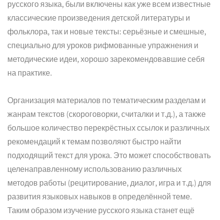
русского языка, были включены как уже всем известные
классические произведения детской литературы и
фольклора, так и новые тексты: серьёзные и смешные,
специально для уроков рифмованные упражнения и
методические идеи, хорошо зарекомендовавшие себя
на практике.
Организация материалов по тематическим разделам и
жанрам текстов (скороговорки, считалки и т.д.), а также
большое количество перекрёстных ссылок и различных
рекомендаций к темам позволяют быстро найти
подходящий текст для урока. Это может способствовать
целенаправленному использованию различных
методов работы (рецитирование, диалог, игра и т.д.) для
развития языковых навыков в определённой теме.
Таким образом изучение русского языка станет ещё