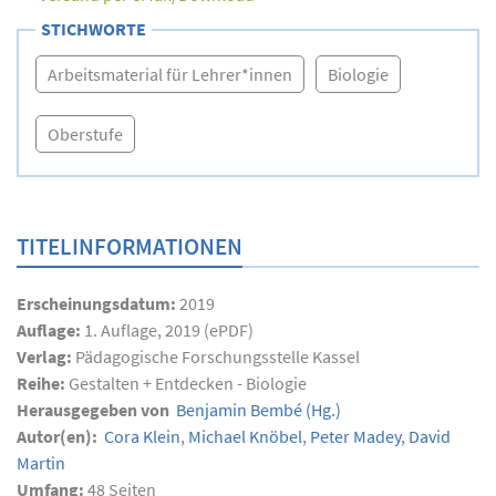
STICHWORTE
Arbeitsmaterial für Lehrer*innen
Biologie
Oberstufe
TITELINFORMATIONEN
Erscheinungsdatum:
2019
Auflage:
1. Auflage, 2019 (ePDF)
Verlag:
Pädagogische Forschungsstelle Kassel
Reihe:
Gestalten + Entdecken - Biologie
Herausgegeben von
Benjamin Bembé
(Hg.)
Autor(en):
Cora Klein
,
Michael Knöbel
,
Peter Madey
,
David
Martin
Umfang:
48
Seiten