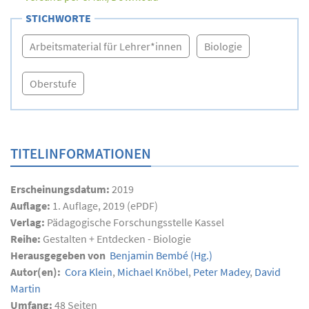
STICHWORTE
Arbeitsmaterial für Lehrer*innen
Biologie
Oberstufe
TITELINFORMATIONEN
Erscheinungsdatum:
2019
Auflage:
1. Auflage, 2019 (ePDF)
Verlag:
Pädagogische Forschungsstelle Kassel
Reihe:
Gestalten + Entdecken - Biologie
Herausgegeben von
Benjamin Bembé
(Hg.)
Autor(en):
Cora Klein
,
Michael Knöbel
,
Peter Madey
,
David
Martin
Umfang:
48
Seiten