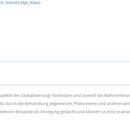
ch
,
Astrid Lütje
,
Klaus
pekte der Globalisierung« fortsetzen und sowohl die Wahrnehmungs
erseits durch die Behandlung allgemeiner Phänomene und andererseit
chiedenen Beispiele als Anregung gedacht und können so eine praxi