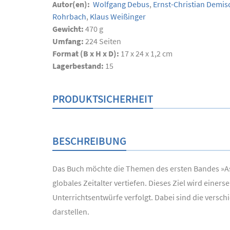
Autor(en):
Wolfgang Debus
,
Ernst-Christian Demis
Rohrbach
,
Klaus Weißinger
Gewicht:
470 g
Umfang:
224
Seiten
Format (B x H x D):
17 x 24 x 1,2 cm
Lagerbestand:
15
PRODUKTSICHERHEIT
BESCHREIBUNG
Das Buch möchte die Themen des ersten Bandes »As
globales Zeitalter vertiefen. Dieses Ziel wird ein
Unterrichtsentwürfe verfolgt. Dabei sind die vers
darstellen.