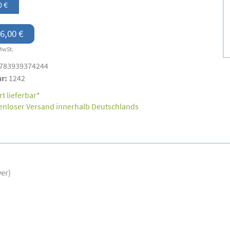
0 €
6,00 €
MwSt.
783939374244
nr:
1242
t lieferbar*
enloser Versand innerhalb Deutschlands
ver)