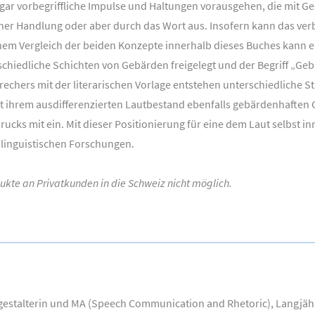
gar vorbegriffliche Impulse und Haltungen vorausgehen, die mit G
iner Handlung oder aber durch das Wort aus. Insofern kann das ver
m Vergleich der beiden Konzepte innerhalb dieses Buches kann ein
hiedliche Schichten von Gebärden freigelegt und der Begriff „Geb
hers mit der literarischen Vorlage entstehen unterschiedliche Sti
it ihrem ausdifferenzierten Lautbestand ebenfalls gebärdenhaften 
cks mit ein. Mit dieser Positionierung für eine dem Laut selbst i
linguistischen Forschungen.
odukte an Privatkunden in die Schweiz nicht möglich.
hgestalterin und MA (Speech Communication and Rhetoric), Langjäh