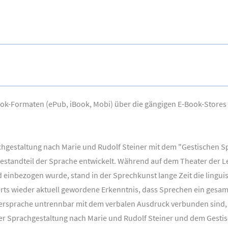
Book-Formaten (ePub, iBook, Mobi) über die gängigen E-Book-Stores
hgestaltung nach Marie und Rudolf Steiner mit dem "Gestischen Sp
 Bestandteil der Sprache entwickelt. Während auf dem Theater der L
nd einbezogen wurde, stand in der Sprechkunst lange Zeit die lingu
erts wieder aktuell gewordene Erkenntnis, dass Sprechen ein gesamt
ersprache untrennbar mit dem verbalen Ausdruck verbunden sind,
 Sprachgestaltung nach Marie und Rudolf Steiner und dem Gestisc