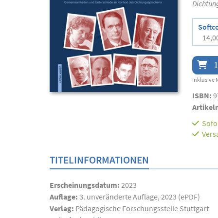
Dichtun
Softc
14,0
1
inklusive 
ISBN:
9
Artikel
Sofor
Vers
TITELINFORMATIONEN
Erscheinungsdatum:
2023
Auflage:
3. unveränderte Auflage, 2023 (ePDF)
Verlag:
Pädagogische Forschungsstelle Stuttgart