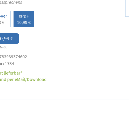
gssprechens
over
ePDF
0 €
10,99 €
0,99 €
MwSt.
783939374602
nr:
1734
t lieferbar*
and per eMail/Download