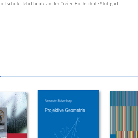
dorfschule, lehrt heute an der Freien Hochschule Stuttgart
N