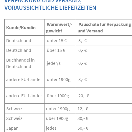
VERPACKUNG UND VERSAND,
VORAUSSICHTLICHE LIEFERZEITEN
Warenwert/-
Pauschale für Verpackung
Kunde/Kundin
gewicht
und Versand
Deutschland
unter 15 €
3,- €
Deutschland
über 15 €
0,- €
Buchhandel in
jeder/s
0,- €
Deutschland
andere EU-Länder
unter 1900g
8,- €
andere EU-Länder
über 1900g
20,- €
Schweiz
unter 1900g
12,- €
Schweiz
über 1900g
30,- €
Japan
jedes
50,- €