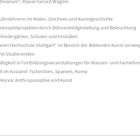
theanum“, Klasse Gerard Wagner.
stufenlehrerin im Malen, Zeichnen und Kunstgeschichte
ssenspielprojekten durch Bühnenbildgestaltung und Beleuchtung
 Kindergärten, Schulen und Festsälen
reien Hochschule Stuttgart“ im Bereich der Bildenden Kunst vorwi
mit Studierenden
ätigkeit in Fortbildungsveranstaltungen für Klassen- und Fachlehre
it im Ausland: Tschechien, Spanien, Korea
in Korea: Anthroposophie und Kunst