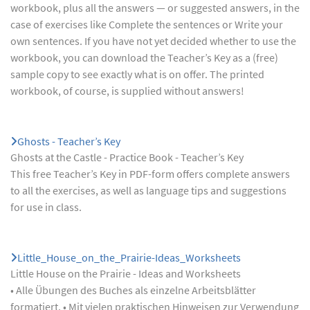
workbook, plus all the answers — or suggested answers, in the
case of exercises like Complete the sentences or Write your
own sentences. If you have not yet decided whether to use the
workbook, you can download the Teacher’s Key as a (free)
sample copy to see exactly what is on offer. The printed
workbook, of course, is supplied without answers!
Ghosts - Teacher’s Key
Ghosts at the Castle - Practice Book - Teacher’s Key
This free Teacher’s Key in PDF-form offers complete answers
to all the exercises, as well as language tips and suggestions
for use in class.
Little_House_on_the_Prairie-Ideas_Worksheets
Little House on the Prairie - Ideas and Worksheets
• Alle Übungen des Buches als einzelne Arbeitsblätter
formatiert. • Mit vielen praktischen Hinweisen zur Verwendung