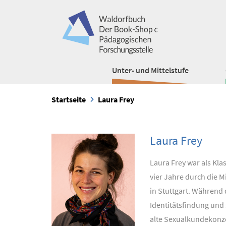
Unter- und Mittelstufe
Startseite
Laura Frey
Laura Frey
Laura Frey war als Kla
vier Jahre durch die M
in Stuttgart. Während 
Identitätsfindung und 
alte Sexualkundekonze