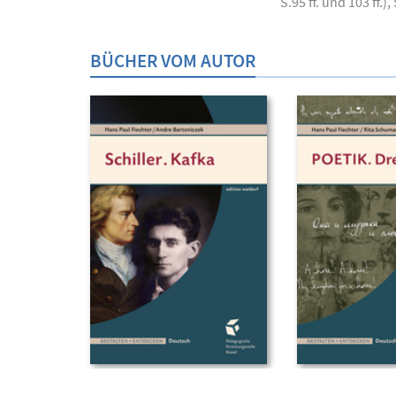
S.95 ff. und 103 ff.)
BÜCHER VOM AUTOR