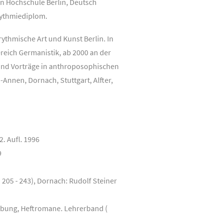
en Hochschule Berlin, Deutsch
rythmiediplom.
rythmische Art und Kunst Berlin. In
ereich Germanistik, ab 2000 an der
 und Vorträge in anthroposophischen
Annen, Dornach, Stuttgart, Alfter,
2. Aufl. 1996
9
205 - 243), Dornach: Rudolf Steiner
erbung, Heftromane. Lehrerband (