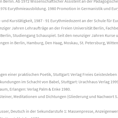
in Berlin. Ab 1972 Wissenschaftlicher Assistent an der Pädagogisch
1976 Eurythmieausbildung. 1980 Promotion in Germanistik und Eu
- und Kurstätigkeit, 1987 - 91 Eurythmiedozent an der Schule für Eu
ziger Jahren Lehraufträge an der Freien Universität Berlin, Fachb
e Berlin, Studiengang Schauspiel. Seit den neunziger Jahren Kurse
ngen in Berlin, Hamburg, Den Haag, Moskau, St. Petersburg, Witten-
gen einer praktischen Poetik, Stuttgart: Verlag Freies Geistesleben 
Erkundungen im Schacht von Babel, Stuttgart: Urachhaus Verlag 199
Raum, Erlangen: Verlag Palm & Enke 1980.
 Steiner, Meditationen und Dichtungen (Gliederung und Nachwort S. 
 Nusser, Deutsch in der Sekundarstufe 1: Massenpresse, Anzeigenw