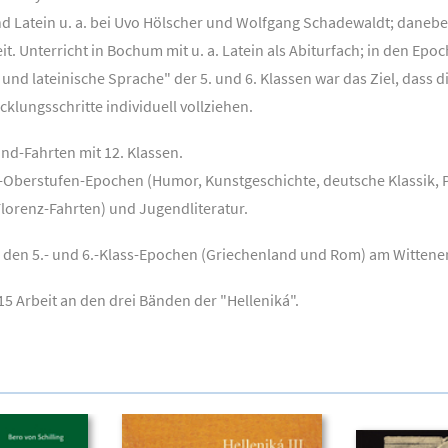
d Latein u. a. bei Uvo Hölscher und Wolfgang Schadewaldt; danebe
t. Unterricht in Bochum mit u. a. Latein als Abiturfach; in den Epo
nd lateinische Sprache" der 5. und 6. Klassen war das Ziel, dass d
lungsschritte individuell vollziehen.
nd-Fahrten mit 12. Klassen.
Oberstufen-Epochen (Humor, Kunstgeschichte, deutsche Klassik, P
Florenz-Fahrten) und Jugendliteratur.
u den 5.- und 6.-Klass-Epochen (Griechenland und Rom) am Wittener
5 Arbeit an den drei Bänden der "Helleniká".