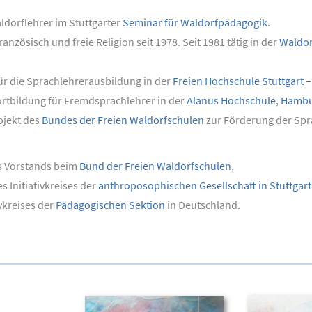
dorflehrer im Stuttgarter
Seminar für Waldorfpädagogik
.
anzösisch und freie Religion seit 1978. Seit 1981 tätig in der
Waldor
ür die Sprachlehrerausbildung in der
Freien Hochschule Stuttgart 
Fortbildung für Fremdsprachlehrer in der
Alanus Hochschule
,
Hambu
ojekt des
Bundes der Freien Waldorfschulen
zur Förderung der Spr
es Vorstands beim
Bund der Freien Waldorfschulen
,
s Initiativkreises der
anthroposophischen Gesellschaft in Stuttgart
ivkreises der
Pädagogischen Sektion
in Deutschland.