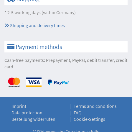
* 2-5 working days (within Germany)
Shipping and delivery times
Payment methods
Cash-free payments: Prepayment, PayPal, debit transfer, credit
card
Imprint
Terms and conditions
Data protection
FAQ
Bestellung widerrufen
Cookie-Settings
©
Pädagogische Forschungsstelle