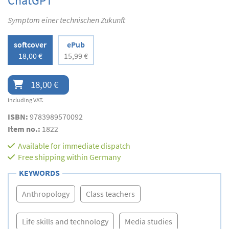
ChatGPT
Symptom einer technischen Zukunft
softcover
ePub
18,00 €
15,99 €
18,00 €
including VAT.
ISBN:
9783989570092
Item no.:
1822
Available for immediate dispatch
Free shipping within Germany
KEYWORDS
Anthropology
Class teachers
Life skills and technology
Media studies