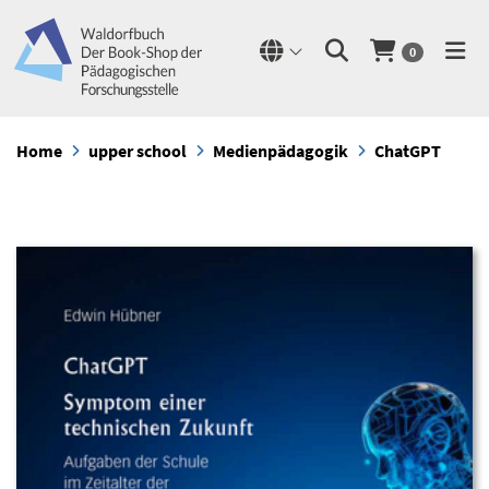
0
Home
upper school
Medienpädagogik
ChatGPT