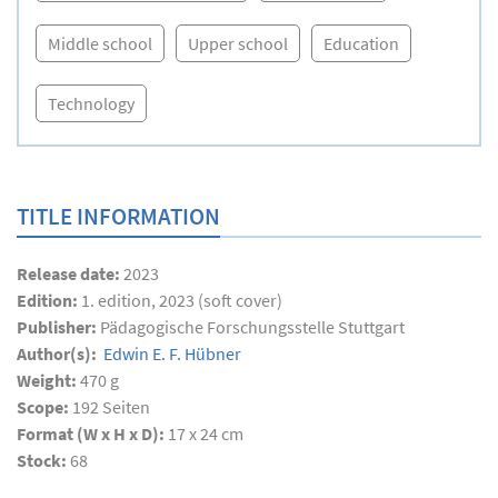
Middle school
Upper school
Education
Technology
TITLE INFORMATION
Release date:
2023
Edition:
1. edition, 2023 (soft cover)
Publisher:
Pädagogische Forschungsstelle Stuttgart
Author(s):
Edwin E. F. Hübner
Weight:
470 g
Scope:
192
Seiten
Format (W x H x D):
17 x 24 cm
Stock:
68