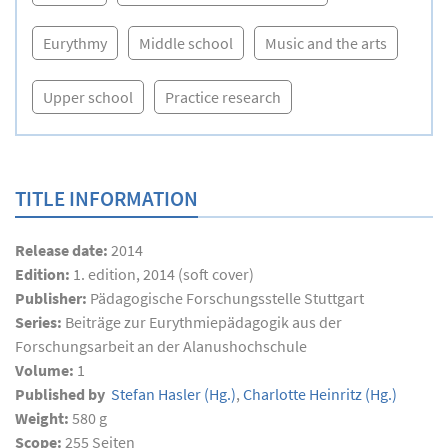
Eurythmy
Middle school
Music and the arts
Upper school
Practice research
TITLE INFORMATION
Release date:
2014
Edition:
1. edition, 2014 (soft cover)
Publisher:
Pädagogische Forschungsstelle Stuttgart
Series:
Beiträge zur Eurythmiepädagogik aus der
Forschungsarbeit an der Alanushochschule
Volume:
1
Published by
Stefan Hasler
(Hg.)
,
Charlotte Heinritz
(Hg.)
Weight:
580 g
Scope:
255
Seiten