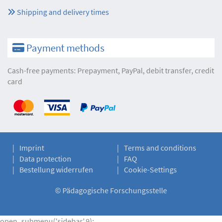
Shipping and delivery times
Payment methods
Cash-free payments: Prepayment, PayPal, debit transfer, credit
card
Imprint
Terms and conditions
Data protection
FAQ
Bestellung widerrufen
Cookie-Settings
©
Pädagogische Forschungsstelle
open_submenu('sidebar',9);