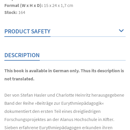
Format (W x H x D):
15 x 24 x 1,7 cm
Stock:
164
PRODUCT SAFETY
DESCRIPTION
This book is available in German only. Thus its description is
not translated.
Der von Stefan Hasler und Charlotte Heinritz herausgegebene
Band der Reihe »Beiträge zur Eurythmiepädagogik«
dokumentiert den ersten Teil eines dreigliedrigen
Forschungsprojektes an der Alanus Hochschule in Alfter.
Sieben erfahrene Eurythmiepädagogen erkunden ihren