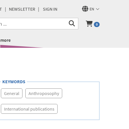
T
NEWSLETTER
SIGN IN
EN
0
more
KEYWORDS
General
Anthroposophy
International publications