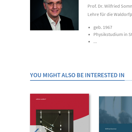
Prof. Dr. Wilfried Som
Lehre für die Waldorf
geb. 1967
Physikstudium in S
...
YOU MIGHT ALSO BE INTERESTED IN