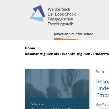
lower and middle school
Home
Resonanzfiguren als Erkenntnisfiguren • Underst
Wilfri
Reson
Under
Embo
Ein Essa