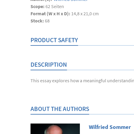
Scope:
62
Seiten
Format (W x H x D):
14,8 x 21,0 cm
Stock:
68
PRODUCT SAFETY
DESCRIPTION
This essay explores how a meaningful understandin
ABOUT THE AUTHORS
Wilfried Sommer