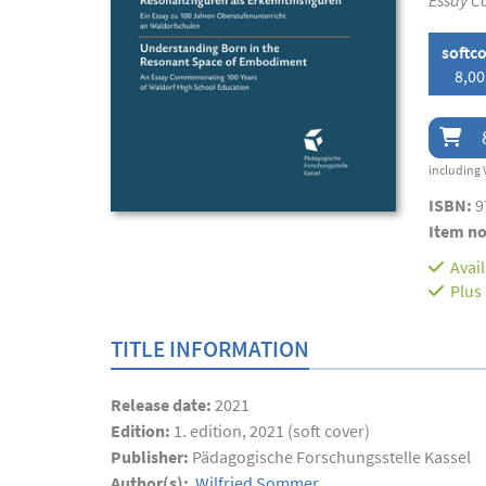
Essay C
softc
8,00
including 
ISBN:
9
Item no
Avai
Plus
TITLE INFORMATION
Release date:
2021
Edition:
1. edition, 2021 (soft cover)
Publisher:
Pädagogische Forschungsstelle Kassel
Author(s):
Wilfried Sommer