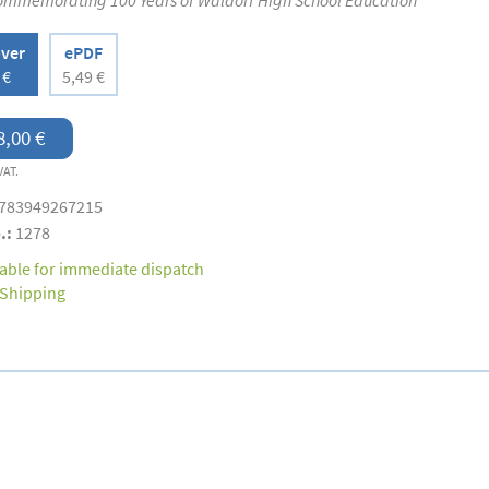
ommemorating 100 Years of Waldorf High School Education
over
ePDF
 €
5,49 €
8,00 €
VAT.
783949267215
.:
1278
lable for immediate dispatch
Shipping