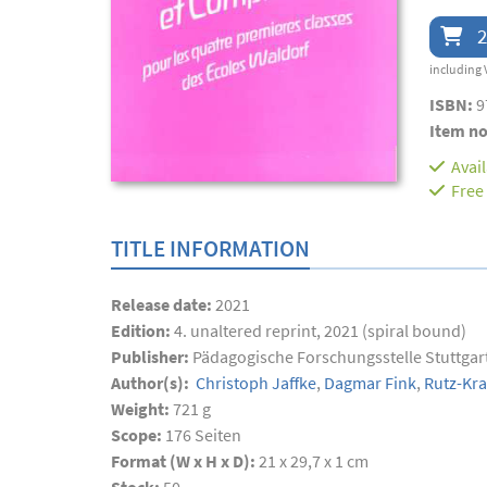
2
including 
ISBN:
9
Item no
Avai
Free
TITLE INFORMATION
Release date:
2021
Edition:
4. unaltered reprint, 2021 (spiral bound)
Publisher:
Pädagogische Forschungsstelle Stuttgar
Author(s):
Christoph Jaffke
,
Dagmar Fink
,
Rutz-Kra
Weight:
721 g
Scope:
176
Seiten
Format (W x H x D):
21 x 29,7 x 1 cm