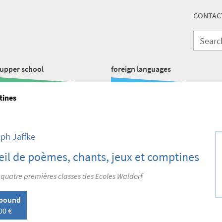
CONTAC
upper school
foreign languages
tines
oph Jaffke
il de poèmes, chants, jeux et comptines
 quatre premières classes des Ecoles Waldorf
lbound
00 €