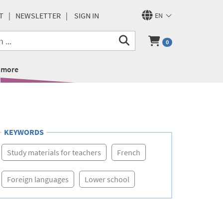
T
NEWSLETTER
SIGN IN
EN
0
more
KEYWORDS
Study materials for teachers
French
Foreign languages
Lower school