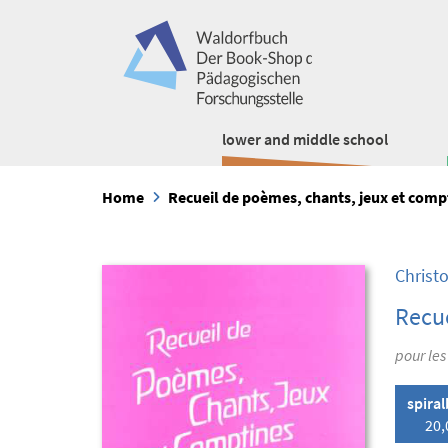
lower and middle school
Home
Recueil de poèmes, chants, jeux et comp
Christ
Recue
pour les
spira
20,