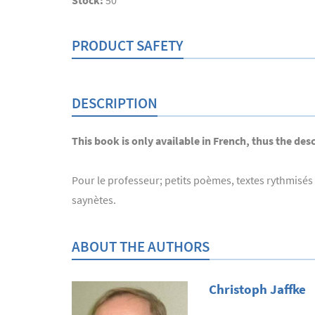
Stock:
50
PRODUCT SAFETY
DESCRIPTION
This book is only available in French, thus the des
Pour le professeur; petits poèmes, textes rythmisés et
saynètes.
ABOUT THE AUTHORS
Christoph Jaffke