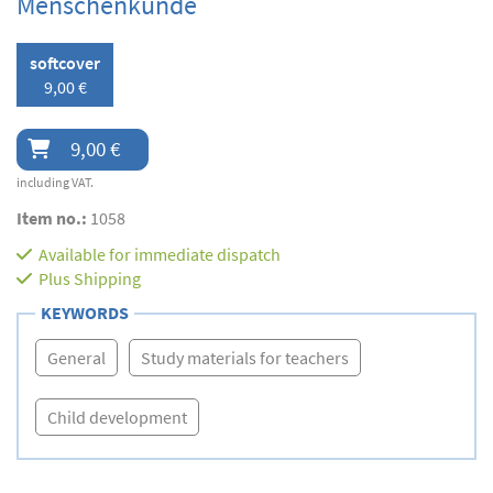
Menschenkunde
softcover
9,00 €
9,00 €
including VAT.
Item no.:
1058
Available for immediate dispatch
Plus
Shipping
KEYWORDS
General
Study materials for teachers
Child development