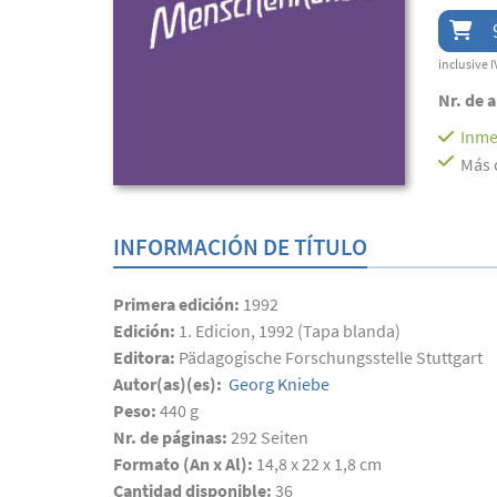
inclusive I
Nr. de a
Inme
Más 
INFORMACIÓN DE TÍTULO
Primera edición:
1992
Edición:
1. Edicion, 1992 (Tapa blanda)
Editora:
Pädagogische Forschungsstelle Stuttgart
Autor(as)(es):
Georg Kniebe
Peso:
440 g
Nr. de páginas:
292
Seiten
Formato (An x Al):
14,8 x 22 x 1,8 cm
Cantidad disponible:
36