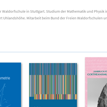
er Waldorfschule in Stuttgart. Studium der Mathematik und Physik 
rt Uhlandshöhe. Mitarbeit beim Bund der Freien Waldorfschulen un