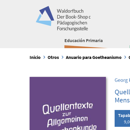
Educación Primaria
Inicio
Otros
Anuario para Goetheanismo
Georg 
Quell
Mens
Tapab
9,0