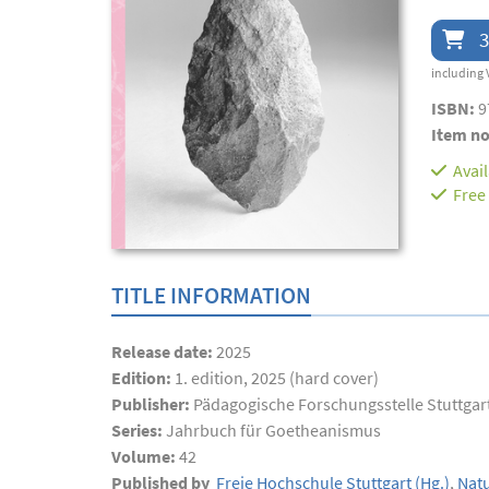
3
including 
ISBN:
9
Item no
Avai
Free
TITLE INFORMATION
Release date:
2025
Edition:
1. edition, 2025 (hard cover)
Publisher:
Pädagogische Forschungsstelle Stuttgar
Series:
Jahrbuch für Goetheanismus
Volume:
42
Published by
Freie Hochschule Stuttgart
(Hg.)
,
Natu