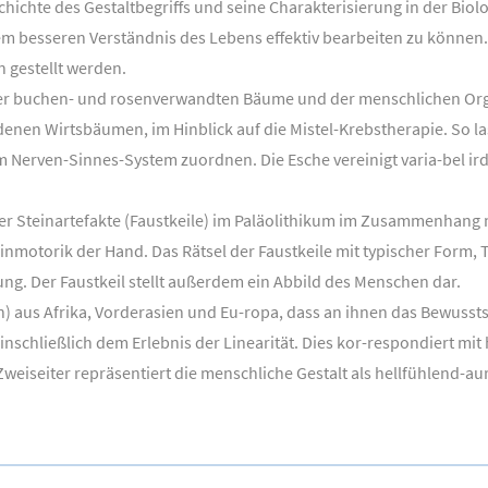
ichte des Gestaltbegriffs und seine Charakterisierung in der Biol
em besseren Verständnis des Lebens effektiv bearbeiten zu können
 gestellt werden.
er buchen- und rosenverwandten Bäume und der menschlichen Orga
edenen Wirtsbäumen, im Hinblick auf die Mistel-Krebstherapie. So 
Nerven-Sinnes-System zuordnen. Die Esche vereinigt varia-bel ird
er Steinartefakte (Faustkeile) im Paläolithikum im Zusammenhang
motorik der Hand. Das Rätsel der Faustkeile mit typischer Form, T
ung. Der Faustkeil stellt außerdem ein Abbild des Menschen dar.
) aus Afrika, Vorderasien und Eu-ropa, dass an ihnen das Bewuss
nschließlich dem Erlebnis der Linearität. Dies kor-respondiert mit
weiseiter repräsentiert die menschliche Gestalt als hellfühlend-a