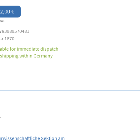
2,00 €
VAT.
783989570481
.:
1870
lable for immediate dispatch
 shipping within Germany
t
rwissenschaftliche Sektion am