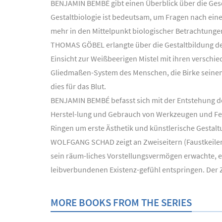
BENJAMIN BEMBÉ gibt einen Überblick über die Gesch
Gestaltbiologie ist bedeutsam, um Fragen nach ein
mehr in den Mittelpunkt biologischer Betrachtungen
THOMAS GÖBEL erlangte über die Gestaltbildung d
Einsicht zur Weißbeerigen Mistel mit ihren verschi
Gliedmaßen-System des Menschen, die Birke seinem 
dies für das Blut.
BENJAMIN BEMBÉ befasst sich mit der Entstehung d
Herstel-lung und Gebrauch von Werkzeugen und Fein
Ringen um erste Ästhetik und künstlerische Gestalt
WOLFGANG SCHAD zeigt an Zweiseitern (Faustkeilen
sein räum-liches Vorstellungsvermögen erwachte, ei
leibverbundenen Existenz-gefühl entspringen. Der Z
MORE BOOKS FROM THE SERIES