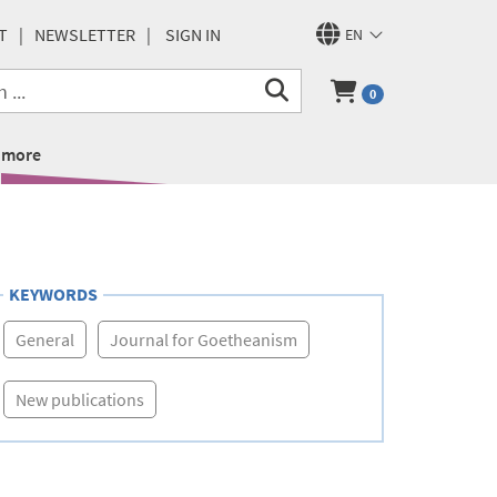
T
NEWSLETTER
SIGN IN
EN
0
more
KEYWORDS
General
Journal for Goetheanism
New publications