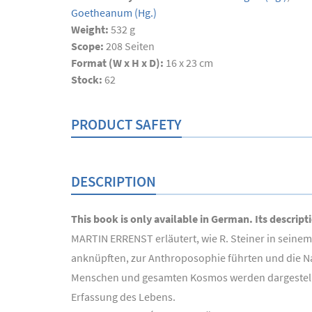
Goetheanum
(Hg.)
Weight:
532 g
Scope:
208
Seiten
Format (W x H x D):
16 x 23 cm
Stock:
62
PRODUCT SAFETY
DESCRIPTION
This book is only available in German. Its descript
MARTIN ERRENST erläutert, wie R. Steiner in seine
anknüpften, zur Anthroposophie führten und die N
Menschen und gesamten Kosmos werden dargestellt. 
Erfassung des Lebens.