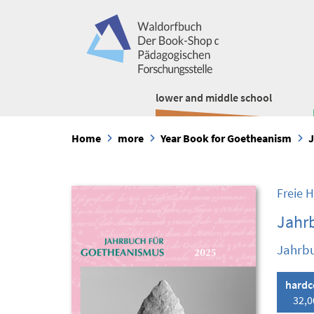
lower and middle school
Home
more
Year Book for Goetheanism
J
Freie 
Jahr
Jahrbu
hardc
32,0