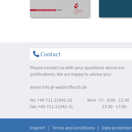
Contact
Please contact us with your questions about our
publications. We are happy to advise you:
email
info
waldorfbuch.de
tel:
+49-711-21042-25
Mon - Fr:
8:00 - 12:30
fax:
+49-711-21042-31
13:30 - 17:00
Imprint
Terms and conditions
Data protectio