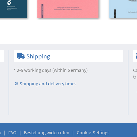
Shipping
* 2-5 working days (within Germany)
C
tr
Shipping and delivery times
n
FAQ
Bestellung widerrufen
Cookie-Settings