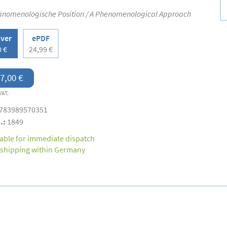
änomenologische Position / A Phenomenological Approach
over
ePDF
0 €
24,99 €
7,00 €
VAT.
783989570351
.:
1849
lable for immediate dispatch
 shipping within Germany