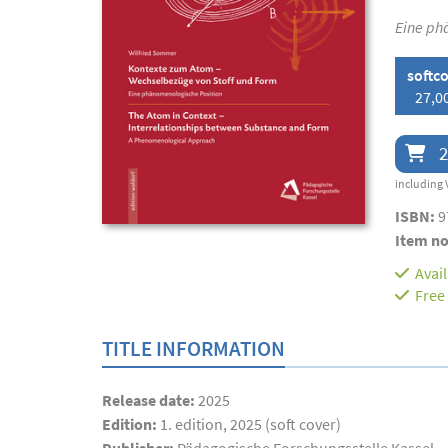
Eine ph
softc
27,0
2
including 
ISBN:
9
Item no
Avai
Free
TITLE INFORMATION
Release date:
2025
Edition:
1. edition, 2025 (soft cover)