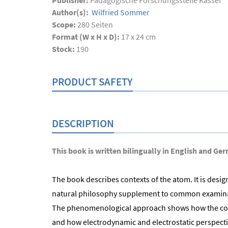
Publisher:
Pädagogische Forschungsstelle Kassel
Author(s):
Wilfried Sommer
Scope:
280
Seiten
Format (W x H x D):
17 x 24 cm
Stock:
190
PRODUCT SAFETY
DESCRIPTION
This book is written bilingually in English and Ge
The book describes contexts of the atom. It is desi
natural philosophy supplement to common examinatio
The phenomenological approach shows how the conce
and how electrodynamic and electrostatic perspect