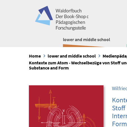
lower and middle school
Home
lower and middle school
Medienpäda
Kontexte zum Atom - Wechselbezüge von Stoff und
Substance and Form
Wilfri
Kont
Stoff
Inter
Form