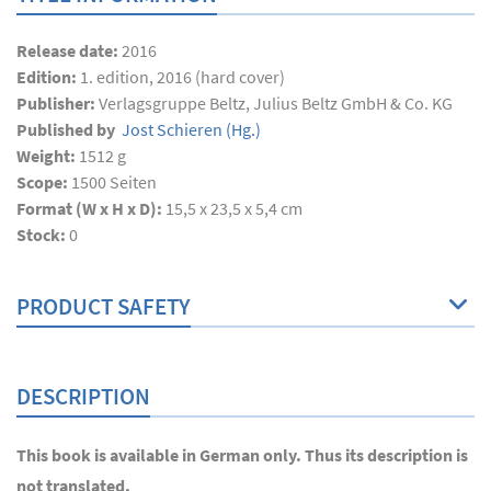
Release date:
2016
Edition:
1. edition, 2016 (hard cover)
Publisher:
Verlagsgruppe Beltz, Julius Beltz GmbH & Co. KG
Published by
Jost Schieren
(Hg.)
Weight:
1512 g
Scope:
1500
Seiten
Format (W x H x D):
15,5 x 23,5 x 5,4 cm
Stock:
0
PRODUCT SAFETY
DESCRIPTION
This book is available in German only. Thus its description is
not translated.