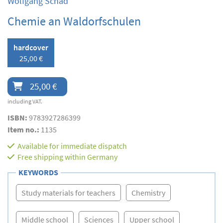
Wolfgang Schad
Chemie an Waldorfschulen
hardcover
25,00 €
25,00 €
including VAT.
ISBN:
9783927286399
Item no.:
1135
Available for immediate dispatch
Free shipping within Germany
KEYWORDS
Study materials for teachers
Chemistry
Middle school
Sciences
Upper school