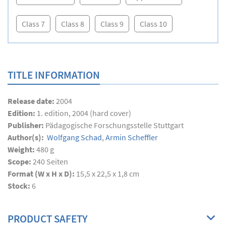
Class 7
Class 8
Class 9
Class 10
TITLE INFORMATION
Release date:
2004
Edition:
1. edition, 2004 (hard cover)
Publisher:
Pädagogische Forschungsstelle Stuttgart
Author(s):
Wolfgang Schad
,
Armin Scheffler
Weight:
480 g
Scope:
240
Seiten
Format (W x H x D):
15,5 x 22,5 x 1,8 cm
Stock:
6
PRODUCT SAFETY