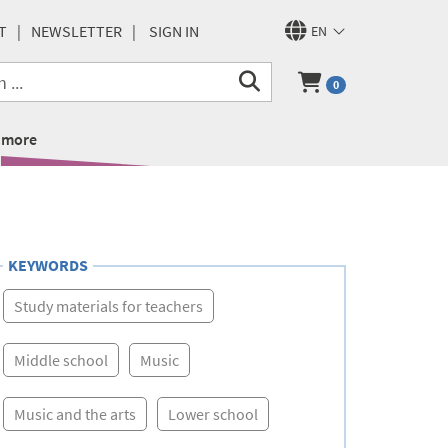
T
NEWSLETTER
SIGN IN
EN
0
more
KEYWORDS
Study materials for teachers
Middle school
Music
Music and the arts
Lower school