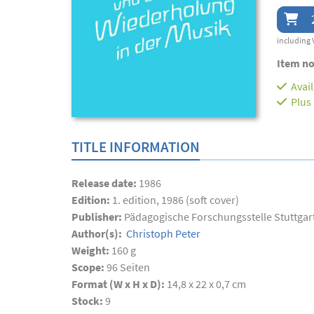
including 
Item no
Avai
Plus
TITLE INFORMATION
Release date:
1986
Edition:
1. edition, 1986 (soft cover)
Publisher:
Pädagogische Forschungsstelle Stuttgar
Author(s):
Christoph Peter
Weight:
160 g
Scope:
96
Seiten
Format (W x H x D):
14,8 x 22 x 0,7 cm
Stock:
9