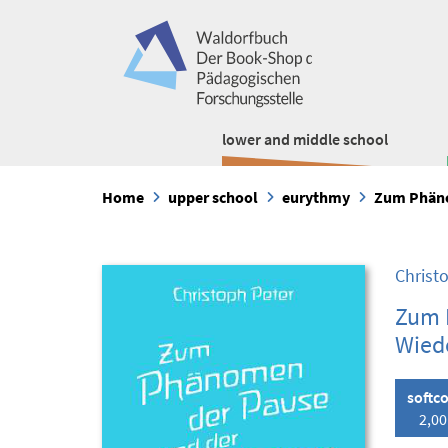
lower and middle school
Home
upper school
eurythmy
Zum Phäno
Christ
Zum 
Wiede
softc
2,00