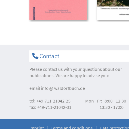
Contact
Please contact us with your questions about our
publications. We are happy to advise you:
email
info
waldorfbuch.de
tel:
+49-711-21042-25
Mon - Fr:
8:00 - 12:30
fax:
+49-711-21042-31
13:30 - 17:00
Imprint
Terms and conditions
Data protectio