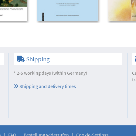
Shipping
* 2-5 working days (within Germany)
C
tr
Shipping and delivery times
n
FAQ
Bestellung widerrufen
Cookie-Settings