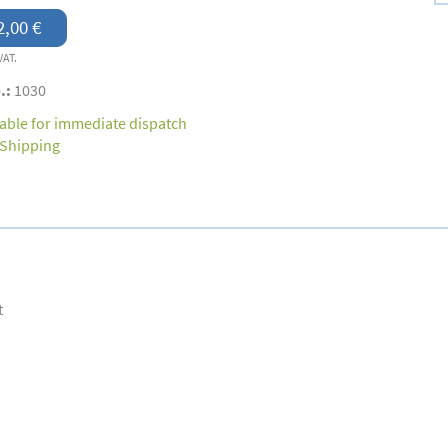
2,00 €
VAT.
.:
1030
lable for immediate dispatch
Shipping
t