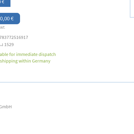
0 €
0,00 €
VAT.
783772516917
.:
1529
lable for immediate dispatch
 shipping within Germany
s GmbH