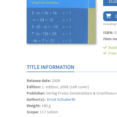
10,0
1
including 
ISBN:
9
Item no
Avai
Free
TITLE INFORMATION
Release date:
2008
Edition:
1. edition, 2008 (soft cover)
Publisher:
Verlag Freies Geistesleben & Urachhau
Author(s):
Ernst Schuberth
Weight:
180 g
Scope:
117
Seiten