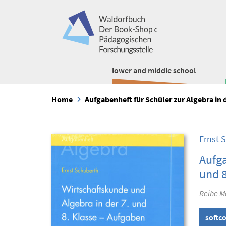
lower and middle school
Home
Aufgabenheft für Schüler zur Algebra in d
Ernst 
Aufga
und 8
Reihe M
softc