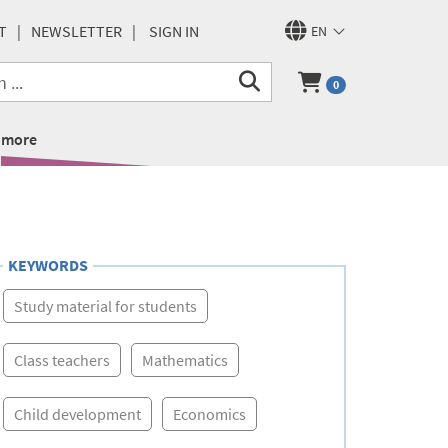
T
NEWSLETTER
SIGN IN
EN
0
more
KEYWORDS
Study material for students
Class teachers
Mathematics
Child development
Economics