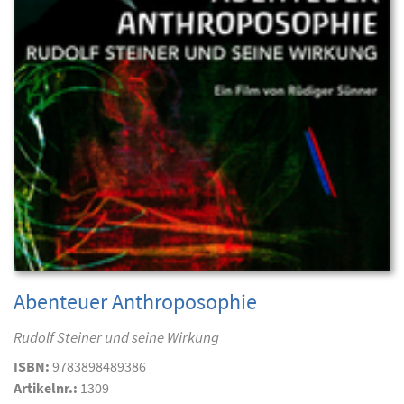
Abenteuer Anthroposophie
Rudolf Steiner und seine Wirkung
ISBN:
9783898489386
Artikelnr.:
1309