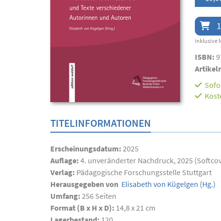
1
inklusive 
ISBN:
9
Artikel
Sofor
Kost
TITELINFORMATIONEN
Erscheinungsdatum:
2025
Auflage:
4. unveränderter Nachdruck, 2025 (Softco
Verlag:
Pädagogische Forschungsstelle Stuttgart
Herausgegeben von
Elisabeth von Kügelgen
(Hg.)
Umfang:
256
Seiten
Format (B x H x D):
14,8 x 21 cm
Lagerbestand:
120