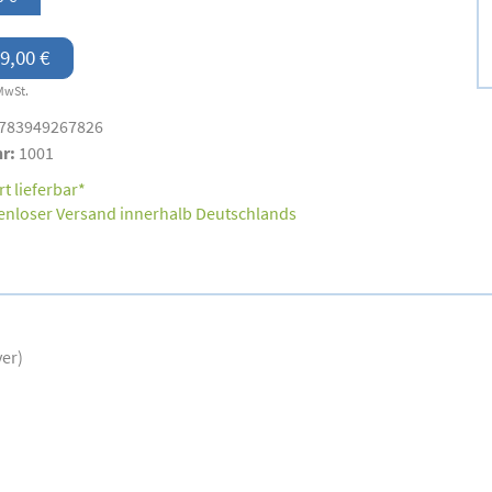
9,00 €
MwSt.
783949267826
nr:
1001
t lieferbar*
enloser Versand innerhalb Deutschlands
ver)