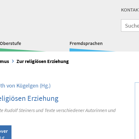
KONTAK
Oberstufe
Fremdsprachen
smus
Zur religiösen Erziehung
eth von Kügelgen
(Hg.)
eligiösen Erziehung
e Rudolf Steiners und Texte verschiedener Autorinnen und
over
0 €