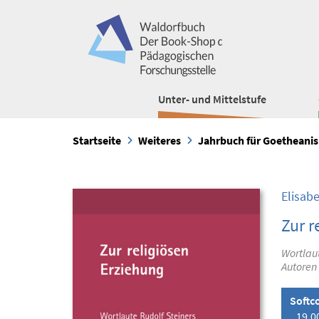
Unter- und Mittelstufe
Startseite
Weiteres
Jahrbuch für Goetheani
Elisab
Zur r
Wortlaut
Autoren
Softc
19,0