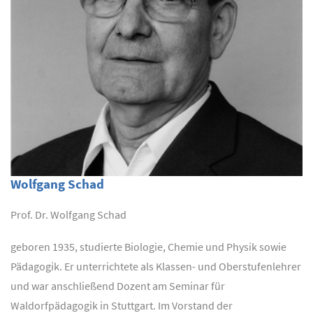
Wolfgang Schad
Prof. Dr. Wolfgang Schad
geboren 1935, studierte Biologie, Chemie und Physik sowie
Pädagogik. Er unterrichtete als Klassen- und Oberstufenlehrer
und war anschließend Dozent am Seminar für
Waldorfpädagogik in Stuttgart. Im Vorstand der