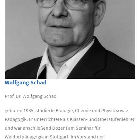
Wolfgang Schad
Prof. Dr. Wolfgang Schad
geboren 1935, studierte Biologie, Chemie und Physik sowie
Pädagogik. Er unterrichtete als Klassen- und Oberstufenlehrer
und war anschließend Dozent am Seminar für
Waldorfpädagogik in Stuttgart. Im Vorstand der