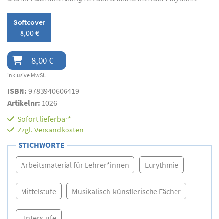
Softcover
8,00 €
8,00 €
inklusive MwSt.
ISBN:
9783940606419
Artikelnr:
1026
Sofort lieferbar*
Zzgl.
Versandkosten
STICHWORTE
Arbeitsmaterial für Lehrer*innen
Eurythmie
Mittelstufe
Musikalisch-künstlerische Fächer
Unterstufe