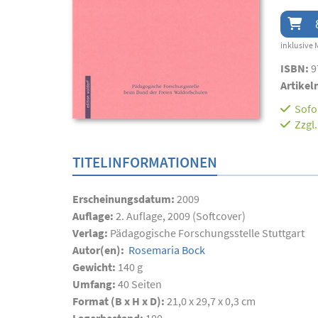
inklusive 
ISBN:
9
Artikel
Sofor
Zzgl
TITELINFORMATIONEN
Erscheinungsdatum:
2009
Auflage:
2. Auflage, 2009 (Softcover)
Verlag:
Pädagogische Forschungsstelle Stuttgart
Autor(en):
Rosemaria Bock
Gewicht:
140 g
Umfang:
40
Seiten
Format (B x H x D):
21,0 x 29,7 x 0,3 cm