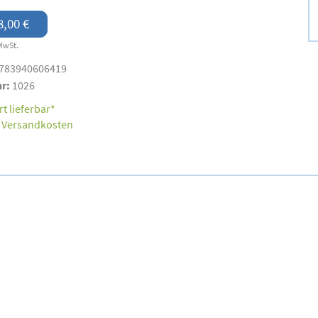
8,00 €
MwSt.
783940606419
nr:
1026
t lieferbar*
.
Versandkosten