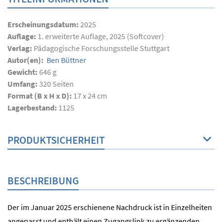
Erscheinungsdatum:
2025
Auflage:
1. erweiterte Auflage, 2025 (Softcover)
Verlag:
Pädagogische Forschungsstelle Stuttgart
Autor(en):
Ben Büttner
Gewicht:
646 g
Umfang:
320
Seiten
Format (B x H x D):
17 x 24 cm
Lagerbestand:
1125
PRODUKTSICHERHEIT
BESCHREIBUNG
Der im Januar 2025 erschienene Nachdruck ist in Einzelheiten
angepasst und enthält einen Zugangslink zu ergänzenden