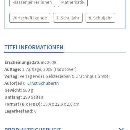
Klassenlehrer:innen
Mathematik
Wirtschaftskunde
7. Schuljahr
8. Schuljahr
TITELINFORMATIONEN
Erscheinungsdatum:
2008
Auflage:
1. Auflage, 2008 (Hardcover)
Verlag:
Verlag Freies Geistesleben & Urachhaus GmbH
Autor(en):
Ernst Schuberth
Gewicht:
500 g
Umfang:
290
Seiten
Format (B x H x D):
15,4 x 22,6 x 2,6 cm
Lagerbestand:
6
PRODUKTSICHERHEIT