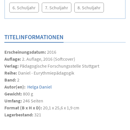
6. Schuljahr
7. Schuljahr
8. Schuljahr
TITELINFORMATIONEN
Erscheinungsdatum:
2016
Auflage:
2. Auflage, 2016 (Softcover)
Verlag:
Pädagogische Forschungsstelle Stuttgart
Reihe:
Daniel - Eurythmiepädagogik
Band:
2
Autor(en):
Helga Daniel
Gewicht:
800 g
Umfang:
246
Seiten
Format (B x H x D):
20,1 x 25,6 x 1,9 cm
Lagerbestand:
321