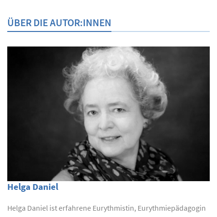
ÜBER DIE AUTOR:INNEN
Helga Daniel
Helga Daniel ist erfahrene Eurythmistin, Eurythmiepädagogin