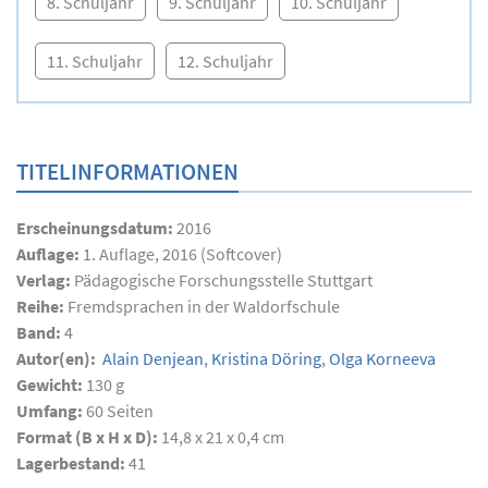
8. Schuljahr
9. Schuljahr
10. Schuljahr
11. Schuljahr
12. Schuljahr
TITELINFORMATIONEN
Erscheinungsdatum:
2016
Auflage:
1. Auflage, 2016 (Softcover)
Verlag:
Pädagogische Forschungsstelle Stuttgart
Reihe:
Fremdsprachen in der Waldorfschule
Band:
4
Autor(en):
Alain Denjean
,
Kristina Döring
,
Olga Korneeva
Gewicht:
130 g
Umfang:
60
Seiten
Format (B x H x D):
14,8 x 21 x 0,4 cm
Lagerbestand:
41